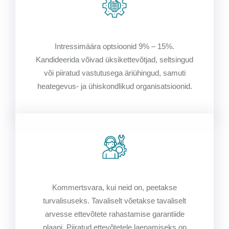
Intressimäära optsioonid 9% – 15%.
Kandideerida võivad üksikettevõtjad, seltsingud
või piiratud vastutusega äriühingud, samuti
heategevus- ja ühiskondlikud organisatsioonid.
Kommertsvara, kui neid on, peetakse
turvalisuseks. Tavaliselt võetakse tavaliselt
arvesse ettevõtete rahastamise garantiide
plaani. Piiratud ettevõtetele laenamiseks on