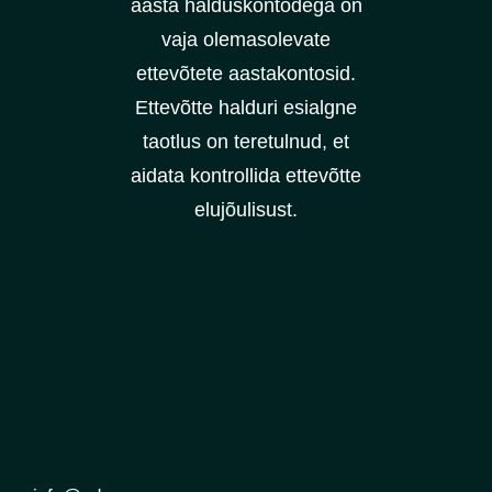
aasta halduskontodega on
vaja olemasolevate
ettevõtete aastakontosid.
Ettevõtte halduri esialgne
taotlus on teretulnud, et
aidata kontrollida ettevõtte
elujõulisust.