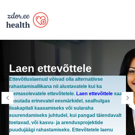
Skip
to
content
Laen ettevõttele
Ettevõtluslaenud võivad olla alternatiivse
rahastamisallikana nii alustavatele kui ka
olemasolevatele ettevõtetele.
Laen ettevõttele
saab
kasutada erinevatel eesmärkidel, sealhulgas
lisakapitali kaasamiseks või sularaha
suurendamiseks juhtudel, kui pangad täiendavalt
toetavad, või kasvu- ja arendusprojektide
puudujäägi rahastamiseks. Ettevõtetele laenu