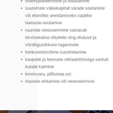
finantsplaneerimine ja nõustamine
suuremate väikekapitali varade soetamine
või ettevõtte arendamiseks vajalike
teenuste osutamine
ruumide renoveerimine vastavalt
tervisekaitse nõuetele ning ohutuse ja
võrdõiguslikkuse tagamisele
konkurentsivõime suurendamine
kaupade ja teenuste reklaamimisega seotud
kulude katmine
kinnisvara, põllumaa ost
hoonete ehitamine või renoveerimine